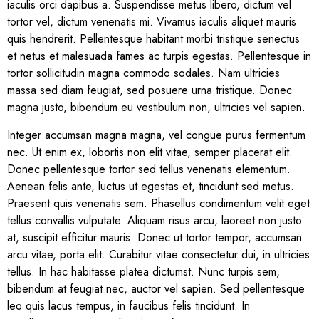
iaculis orci dapibus a. Suspendisse metus libero, dictum vel
tortor vel, dictum venenatis mi. Vivamus iaculis aliquet mauris
quis hendrerit. Pellentesque habitant morbi tristique senectus
et netus et malesuada fames ac turpis egestas. Pellentesque in
tortor sollicitudin magna commodo sodales. Nam ultricies
massa sed diam feugiat, sed posuere urna tristique. Donec
magna justo, bibendum eu vestibulum non, ultricies vel sapien.
Integer accumsan magna magna, vel congue purus fermentum
nec. Ut enim ex, lobortis non elit vitae, semper placerat elit.
Donec pellentesque tortor sed tellus venenatis elementum.
Aenean felis ante, luctus ut egestas et, tincidunt sed metus.
Praesent quis venenatis sem. Phasellus condimentum velit eget
tellus convallis vulputate. Aliquam risus arcu, laoreet non justo
at, suscipit efficitur mauris. Donec ut tortor tempor, accumsan
arcu vitae, porta elit. Curabitur vitae consectetur dui, in ultricies
tellus. In hac habitasse platea dictumst. Nunc turpis sem,
bibendum at feugiat nec, auctor vel sapien. Sed pellentesque
leo quis lacus tempus, in faucibus felis tincidunt. In