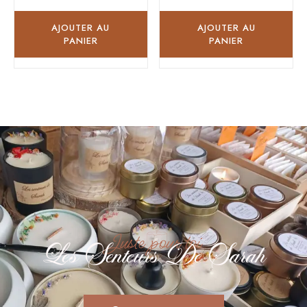
5
5
sur
sur
5
5
AJOUTER AU
AJOUTER AU
PANIER
PANIER
Juste pour toi
Les Senteurs De Sarah