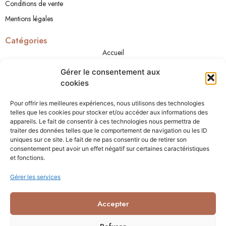
Conditions de vente
Mentions légales
Catégories
Accueil
A propos
Gérer le consentement aux
Boutique
cookies
Cadeaux
Pour offrir les meilleures expériences, nous utilisons des technologies
Contact
telles que les cookies pour stocker et/ou accéder aux informations des
appareils. Le fait de consentir à ces technologies nous permettra de
traiter des données telles que le comportement de navigation ou les ID
Contact
uniques sur ce site. Le fait de ne pas consentir ou de retirer son
+32 489 45 36 50
consentement peut avoir un effet négatif sur certaines caractéristiques
info@lessenteursdesarah.com
et fonctions.
Rue du Petit Dieu 1C, Oeudeghien, Belgium
Gérer les services
Accepter