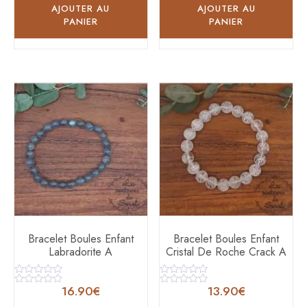
AJOUTER AU
AJOUTER AU
PANIER
PANIER
Bracelet Boules Enfant
Bracelet Boules Enfant
Labradorite A
Cristal De Roche Crack A
Note
Note
16.90
€
13.90
€
0
0
Note
Note
sur
sur
0
0