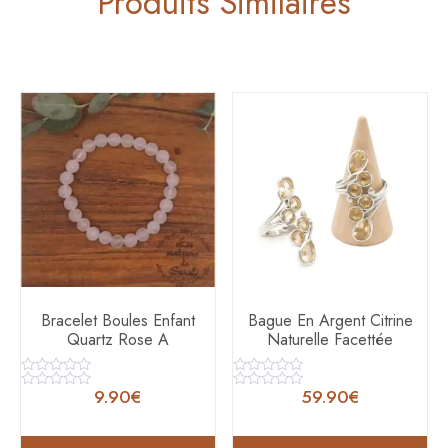
Produits Similaires
Bracelet Boules Enfant
Bague En Argent Citrine
Quartz Rose A
Naturelle Facettée
Note
Note
9.90
€
59.90
€
0
0
Note
Note
sur
sur
0
0
5
5
sur
sur
5
5