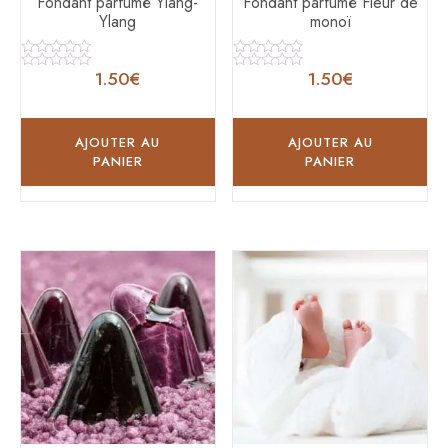
Fondant parfumé Ylang-
Fondant parfumé Fleur de
Ylang
monoï
Note
Note
1.50
€
1.50
€
0
0
Note
Note
sur
sur
0
0
5
5
sur
sur
5
5
AJOUTER AU
AJOUTER AU
PANIER
PANIER