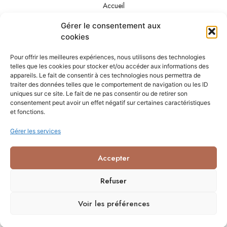
Accueil
A propos
Gérer le consentement aux
Boutique
cookies
Cadeaux
Pour offrir les meilleures expériences, nous utilisons des technologies
Contact
telles que les cookies pour stocker et/ou accéder aux informations des
appareils. Le fait de consentir à ces technologies nous permettra de
traiter des données telles que le comportement de navigation ou les ID
Contact
uniques sur ce site. Le fait de ne pas consentir ou de retirer son
+32 489 45 36 50
consentement peut avoir un effet négatif sur certaines caractéristiques
info@lessenteursdesarah.com
et fonctions.
Rue du Petit Dieu 1C, Oeudeghien, Belgium
Gérer les services
Accepter
Refuser
Voir les préférences
0
COPYRIGHT © 2023 LES SENTEURS DE SARAH POWERED BY STRATOCOM