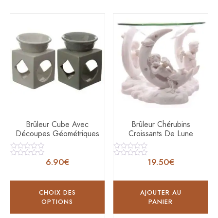
Brûleur Cube Avec
Brûleur Chérubins
Découpes Géométriques
Croissants De Lune
Note
Note
6.90
€
19.50
€
0
0
Note
Note
sur
sur
0
0
5
5
sur
sur
5
5
CHOIX DES
AJOUTER AU
OPTIONS
PANIER