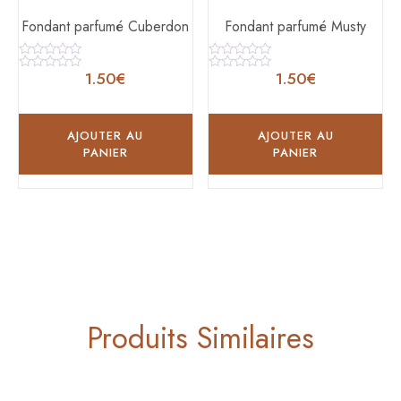
Fondant parfumé Cuberdon
Fondant parfumé Musty
Note
Note
1.50
€
1.50
€
0
0
Note
Note
sur
sur
0
0
5
5
sur
sur
5
5
AJOUTER AU
AJOUTER AU
PANIER
PANIER
Produits Similaires