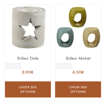
Brûleur Etoile
Brûleur Abstrait
Note
Note
8.90
€
6.50
€
0
0
Note
Note
sur
sur
0
0
5
5
sur
sur
5
5
CHOIX DES
CHOIX DES
OPTIONS
OPTIONS