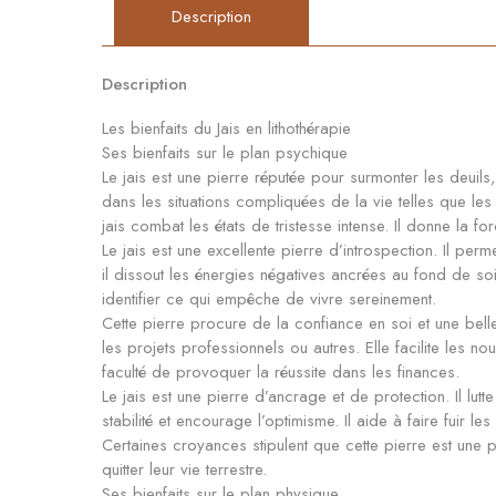
Description
Description
Les bienfaits du Jais en lithothérapie
Ses bienfaits sur le plan psychique
Le jais est une pierre réputée pour surmonter les deuils,
dans les situations compliquées de la vie telles que le
jais combat les états de tristesse intense. Il donne la fo
Le jais est une excellente pierre d’introspection. Il perm
il dissout les énergies négatives ancrées au fond de soi
identifier ce qui empêche de vivre sereinement.
Cette pierre procure de la confiance en soi et une belle
les projets professionnels ou autres. Elle facilite les n
faculté de provoquer la réussite dans les finances.
Le jais est une pierre d’ancrage et de protection. Il lutt
stabilité et encourage l’optimisme. Il aide à faire fuir l
Certaines croyances stipulent que cette pierre est une
quitter leur vie terrestre.
Ses bienfaits sur le plan physique