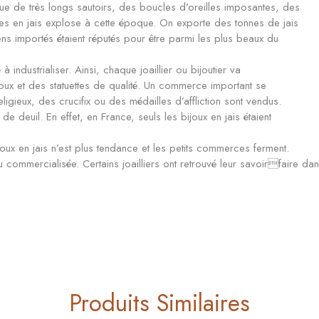
que de très longs sautoirs, des boucles d’oreilles imposantes, des
s en jais explose à cette époque. On exporte des tonnes de jais
s importés étaient réputés pour être parmi les plus beaux du
 industrialiser. Ainsi, chaque joaillier ou bijoutier va
ux et des statuettes de qualité. Un commerce important se
ieux, des crucifix ou des médailles d’affliction sont vendus.
ux de deuil. En effet, en France, seuls les bijoux en jais étaient
oux en jais n’est plus tendance et les petits commerces ferment.
 commercialisée. Certains joailliers ont retrouvé leur savoirfaire dans
Produits Similaires