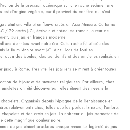
de l’action de la pression océanique sur une roche sédimentaire
s est d’origine végétale, car il provient du conifère qui s’est
as était une ville et un fleuve situés en Asie Mineure. Ce terme
-C / 79 après J-C), écrivain et naturaliste romain, auteur de
aiet”, puis jais en français moderne.
illions d’années avant notre ère. Cette roche fut utilisée dès
s le IIe millénaire avant J-C. Ainsi, lors de fouilles
retrouva des boules, des pendentifs et des amulettes réalisés en
r jusqu’à Rome. Très vite, les joailliers se mirent à créer toutes
ion de bijoux et de statuettes religieuses. Par ailleurs, chez
amulettes ont été découvertes : elles étaient destinées à la
de chapelets. Organisés depuis l’époque de la Renaissance en
ières relativement riches, telles que les perles, la nacre, l’ambre,
s chapelets et des croix en jais. La noirceur du jais permettait de
de cette magnifique couleur noire.
onnes de jais étaient produites chaque année. La légèreté du jais