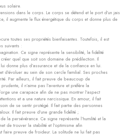
xus solaire.
 tensions dans le corps. Le corps se détend et le port d’un jais
e, il augmente le flux énergétique du corps et donne plus de
cure toutes ses propriétés bienfaisantes. Toutefois, il est
 suivants :
gination. Ce signe représente la sensibilité, la fidélité
ime créer quel que soit son domaine de prédilection. Il
s lui donne plus d’assurance et de la confiance en lui.
et d’évoluer au sein de son cercle familial. Ses proches
rité. Par ailleurs, il fait preuve de beaucoup de
prudente, il n’aime pas l’aventure et préfère la
 se forge une carapace afin de ne pas montrer l’aspect
tentions et a une nature narcissique. En amour, il fait
n de se sentir protégé. Il fait partie des personnes
loux. Il fait preuve d’une grande fidélité ;
de la persévérance. Ce signe représente l’humilité et la
et de trouver la stabilité et l’optimisme afin
 faire preuve de froideur. La solitude ne lui fait pas