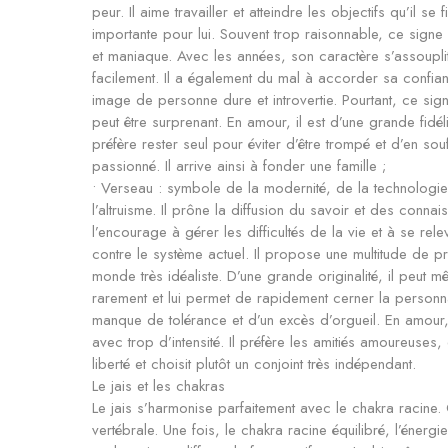
peur. Il aime travailler et atteindre les objectifs qu’il se 
importante pour lui. Souvent trop raisonnable, ce signe e
et maniaque. Avec les années, son caractère s’assouplit. 
facilement. Il a également du mal à accorder sa confiance
image de personne dure et introvertie. Pourtant, ce si
peut être surprenant. En amour, il est d’une grande fidélit
préfère rester seul pour éviter d’être trompé et d’en souff
passionné. Il arrive ainsi à fonder une famille ;
• Verseau : symbole de la modernité, de la technologie et
l’altruisme. Il prône la diffusion du savoir et des connai
l’encourage à gérer les difficultés de la vie et à se re
contre le système actuel. Il propose une multitude de pro
monde très idéaliste. D’une grande originalité, il peut mêm
rarement et lui permet de rapidement cerner la personnal
manque de tolérance et d’un excès d’orgueil. En amour, 
avec trop d’intensité. Il préfère les amitiés amoureuses, 
liberté et choisit plutôt un conjoint très indépendant.
Le jais et les chakras
Le jais s’harmonise parfaitement avec le chakra racine. 
vertébrale. Une fois, le chakra racine équilibré, l’éner