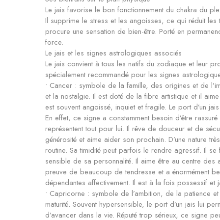
Le jais favorise le bon fonctionnement du chakra du ple
Il supprime le stress et les angoisses, ce qui réduit les
procure une sensation de bien-être. Porté en permanenc
force.
Le jais et les signes astrologiques associés
Le jais convient à tous les natifs du zodiaque et leur pro
spécialement recommandé pour les signes astrologiques
• Cancer : symbole de la famille, des origines et de l’ima
et la nostalgie. Il est doté de la fibre artistique et il a
est souvent angoissé, inquiet et fragile. Le port d’un jai
En effet, ce signe a constamment besoin d’être rassuré 
représentent tout pour lui. Il rêve de douceur et de sécu
générosité et aime aider son prochain. D’une nature très 
routine. Sa timidité peut parfois le rendre agressif. Il
sensible de sa personnalité. Il aime être au centre des at
preuve de beaucoup de tendresse et a énormément besoi
dépendantes affectivement. Il est à la fois possessif et ja
• Capricorne : symbole de l’ambition, de la patience et 
maturité. Souvent hypersensible, le port d’un jais lui perm
d’avancer dans la vie. Réputé trop sérieux, ce signe peut