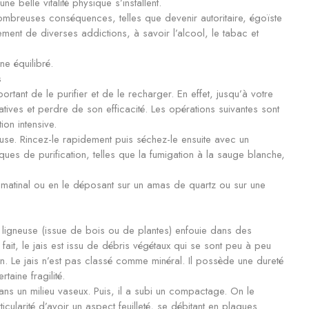
e belle vitalité physique s’installent.
nombreuses conséquences, telles que devenir autoritaire, égoïste
ent de diverses addictions, à savoir l’alcool, le tabac et
ne équilibré.
s
portant de le purifier et de le recharger. En effet, jusqu’à votre
tives et perdre de son efficacité. Les opérations suivantes sont
ion intensive.
euse. Rincez-le rapidement puis séchez-le ensuite avec un
ques de purification, telles que la fumigation à la sauge blanche,
l matinal ou en le déposant sur un amas de quartz ou sur une
e ligneuse (issue de bois ou de plantes) enfouie dans des
fait, le jais est issu de débris végétaux qui se sont peu à peu
n. Le jais n’est pas classé comme minéral. Il possède une dureté
taine fragilité.
ans un milieu vaseux. Puis, il a subi un compactage. On le
cularité d’avoir un aspect feuilleté, se débitant en plaques