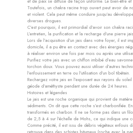
et de paix se diffuse de façon uniforme. Le bien-être et un
Toutefois, un chakra racine trop ouvert peut avoir de 
et violent. Cela peut même conduire jusqu’au développem
diverses drogues.
C’est pourquoi, il est primordial d’avoir son chakra raci
L’entretien, la purification et la recharge d’une pierre jai
Lors de l’acquisition d’un jais dans votre foyer, il est im
domicile, il a pu être en contact avec des énergies néga
à réaliser environ une fois par mois ou après une utilisat
Purifiez votre jais avec un chiffon imbibé d’eau savonn
torchon doux. Vous pouvez aussi utiliser d’autres techni
l’enfouissement en terre ou l’utilisation d’un bol tibétain.
Rechargez votre jais en l’exposant aux rayons du solei
géode d’améthyste pendant une durée de 24 heures.
Histoires et légendes
Le jais est une roche organique qui provient de matièr
sédiments. On dit que cette roche s’est charbonifiée. En 
transformés en charbon. Il ne se forme pas dans un filo
de 2,5 à 4 sur l’échelle de Mohs, ce qui indique une cer
Comme précité, il est issu de débris végétaux enfouis d
retrouve dans des schistes bitumeux (roche avec la parti