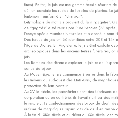
fines). En fait, le jais est une gemme fossile résultant 
où l’on constate les restes de fossiles de plantes. Le jai
lentement transformé en “charbon”.
L’étymologie du mot jais provient du latin “gagatês”. Gag
de “gagatês” a été repris par Pline l’Ancien (23 après J
l’encyclopédie Histoires Naturelles et a donné le nom “i
Des traces de jais ont été identifiées entre 208 et 144 m
l’âge de Bronze. En Angleterre, le jais était exploité depui
archéologiques dans les anciens tertres funéraires, on 
jais.
Les Romains décidèrent d’exploiter le jais et de l’exporte
sortes de bijoux.
Au Moyen-âge, le jais commence à entrer dans la fabricat
les Indiens du sud-ouest des États-Unis, de magnifiques 
protection de leur porteur.
Au XVIIIe siècle, les patenôtriers sont des fabricants 
corporation ou en confrérie, ils travaillaient sur des mat
le jais, etc. Ils confectionnaient des bijoux de deuil, de
réaliser de magnifiques bijoux, dits de deuil en raison 
À la fin du XIXe siècle et au début du XXe siècle, des t