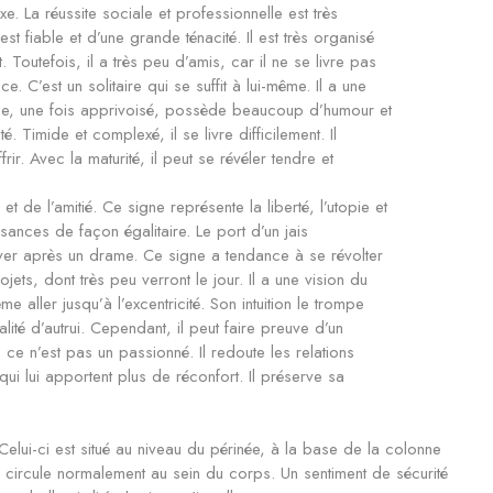
fixe. La réussite sociale et professionnelle est très
st fiable et d’une grande ténacité. Il est très organisé
Toutefois, il a très peu d’amis, car il ne se livre pas
. C’est un solitaire qui se suffit à lui-même. Il a une
gne, une fois apprivoisé, possède beaucoup d’humour et
é. Timide et complexé, il se livre difficilement. Il
rir. Avec la maturité, il peut se révéler tendre et
 de l’amitié. Ce signe représente la liberté, l’utopie et
ssances de façon égalitaire. Le port d’un jais
lever après un drame. Ce signe a tendance à se révolter
jets, dont très peu verront le jour. Il a une vision du
e aller jusqu’à l’excentricité. Son intuition le trompe
ité d’autrui. Cependant, il peut faire preuve d’un
ce n’est pas un passionné. Il redoute les relations
qui lui apportent plus de réconfort. Il préserve sa
Celui-ci est situé au niveau du périnée, à la base de la colonne
gie circule normalement au sein du corps. Un sentiment de sécurité