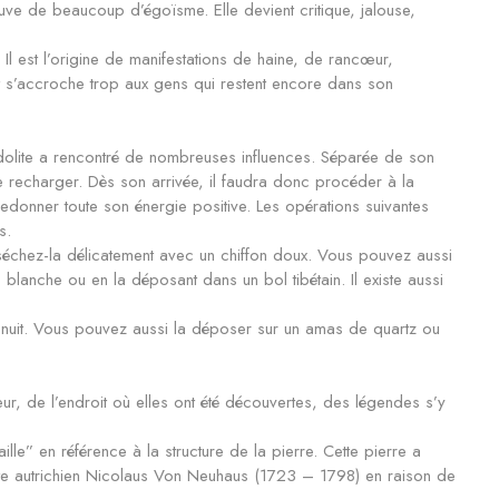
preuve de beaucoup d’égoïsme. Elle devient critique, jalouse,
Il est l’origine de manifestations de haine, de rancœur,
et s’accroche trop aux gens qui restent encore dans son
pidolite a rencontré de nombreuses influences. Séparée de son
 se recharger. Dès son arrivée, il faudra donc procéder à la
 redonner toute son énergie positive. Les opérations suivantes
s.
séchez-la délicatement avec un chiffon doux. Vous pouvez aussi
 blanche ou en la déposant dans un bol tibétain. Il existe aussi
.
 nuit. Vous pouvez aussi la déposer sur un amas de quartz ou
ur, de l’endroit où elles ont été découvertes, des légendes s’y
ille” en référence à la structure de la pierre. Cette pierre a
iste autrichien Nicolaus Von Neuhaus (1723 – 1798) en raison de