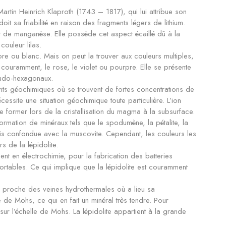
Martin Heinrich Klaproth (1743 – 1817), qui lui attribue son
 doit sa friabilité en raison des fragments légers de lithium.
t de manganèse. Elle possède cet aspect écaillé dû à la
ouleur lilas.
olore ou blanc. Mais on peut la trouver aux couleurs multiples,
 couramment, le rose, le violet ou pourpre. Elle se présente
eudo-hexagonaux.
ts géochimiques où se trouvent de fortes concentrations de
écessite une situation géochimique toute particulière. L’ion
à se former lors de la cristallisation du magma à la subsurface.
ormation de minéraux tels que le spodumène, la pétalite, la
rfois confondue avec la muscovite. Cependant, les couleurs les
s de la lépidolite.
ent en électrochimie, pour la fabrication des batteries
rtables. Ce qui implique que la lépidolite est couramment
cé, proche des veines hydrothermales où a lieu sa
le de Mohs, ce qui en fait un minéral très tendre. Pour
 sur l’échelle de Mohs. La lépidolite appartient à la grande