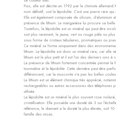
sa couleur lilas.
Puis, elle est décrite en 1792 par le chimiste allemand 
nom définitif, soit la lépidolite. C’est une pierre rare qui
Elle est également composée de silicium, d’aluminium e
présence de lithium. Le manganèse lui procure sa belle c
Toutefois, la lépidolite est un minéral qui peut être inc
soit plus rarement, le jaune, vert ou rouge pâle ou plus
sous forme de cristaux tabulaires, prismatiques ou ps
Ce minéral se forme uniquement dans des environnemen
lithium. La lépidolite est donc un minéral rare, car elle n
lithium est le plus petit et il est l’un des derniers ions 
La présence de lithium fortement concentrée permet la f
tourmaline et la lépidolite. Cette dernière peut être pa
différencient, car la muscovite n’a pas les belles couleur
Le lithium est un élément chimique très apprécié, notamm
rechargeables ou autres accessoires des téléphones po
utilisée.
La lépidolite est un minéral le plus souvent rose viola
cristallisation. Elle possède une dureté de 3 sur l’échel
référence, le diamant a la dureté la plus élevée, soit 10
famille des micas.