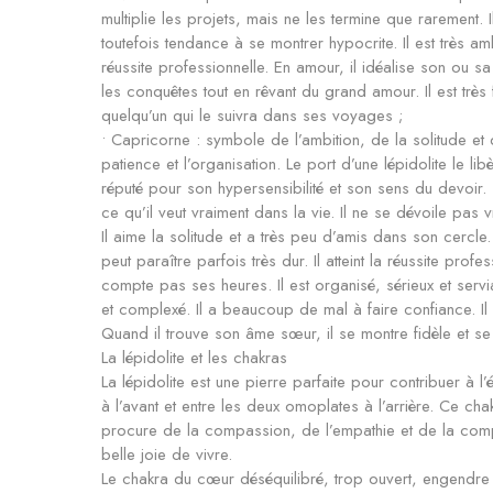
multiplie les projets, mais ne les termine que rarement. I
toutefois tendance à se montrer hypocrite. Il est très amb
réussite professionnelle. En amour, il idéalise son ou sa p
les conquêtes tout en rêvant du grand amour. Il est très
quelqu’un qui le suivra dans ses voyages ;
• Capricorne : symbole de l’ambition, de la solitude et 
patience et l’organisation. Le port d’une lépidolite le l
réputé pour son hypersensibilité et son sens du devoir. 
ce qu’il veut vraiment dans la vie. Il ne se dévoile pa
Il aime la solitude et a très peu d’amis dans son cercle
peut paraître parfois très dur. Il atteint la réussite profe
compte pas ses heures. Il est organisé, sérieux et servi
et complexé. Il a beaucoup de mal à faire confiance. Il n
Quand il trouve son âme sœur, il se montre fidèle et se 
La lépidolite et les chakras
La lépidolite est une pierre parfaite pour contribuer à l
à l’avant et entre les deux omoplates à l’arrière. Ce cha
procure de la compassion, de l’empathie et de la comp
belle joie de vivre.
Le chakra du cœur déséquilibré, trop ouvert, engendre