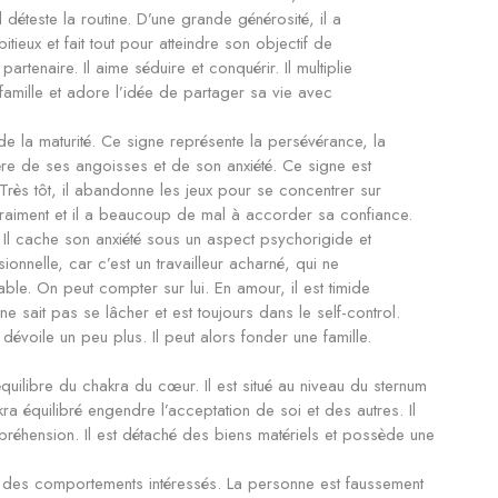
l déteste la routine. D’une grande générosité, il a
itieux et fait tout pour atteindre son objectif de
artenaire. Il aime séduire et conquérir. Il multiplie
 famille et adore l’idée de partager sa vie avec
de la maturité. Ce signe représente la persévérance, la
ibère de ses angoisses et de son anxiété. Ce signe est
Très tôt, il abandonne les jeux pour se concentrer sur
s vraiment et il a beaucoup de mal à accorder sa confiance.
. Il cache son anxiété sous un aspect psychorigide et
ssionnelle, car c’est un travailleur acharné, qui ne
able. On peut compter sur lui. En amour, il est timide
e sait pas se lâcher et est toujours dans le self-control.
dévoile un peu plus. Il peut alors fonder une famille.
’équilibre du chakra du cœur. Il est situé au niveau du sternum
kra équilibré engendre l’acceptation de soi et des autres. Il
réhension. Il est détaché des biens matériels et possède une
 des comportements intéressés. La personne est faussement