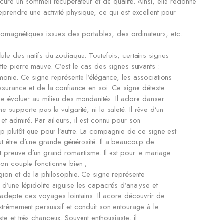
cure un sommeil récupérateur et de qualité. Ainsi, elle redonne
à reprendre une activité physique, ce qui est excellent pour
tromagnétiques issues des portables, des ordinateurs, etc.
mble des natifs du zodiaque. Toutefois, certains signes
ette pierre mauve. C’est le cas des signes suivants :
rmonie. Ce signe représente l’élégance, les associations
’assurance et de la confiance en soi. Ce signe déteste
 aime évoluer au milieu des mondanités. Il adore danser
 supporte pas la vulgarité, ni la saleté. Il rêve d’un
 et admiré. Par ailleurs, il est connu pour son
p plutôt que pour l’autre. La compagnie de ce signe est
ut être d’une grande générosité. Il a beaucoup de
t preuve d’un grand romantisme. Il est pour le mariage
 son couple fonctionne bien ;
eligion et de la philosophie. Ce signe représente
t d’une lépidolite aiguise les capacités d’analyse et
adepte des voyages lointains. Il adore découvrir de
extrêmement persuasif et conduit son entourage à le
iste et très chanceux. Souvent enthousiaste, il