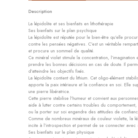
Description
La lépidolite et ses bienfaits en lithothérapie
Ses bienfaits sur le plan psychique
La lépidolite est réputée pour le bien-être qu’elle procur
contre les pensées négatives. C’est un véritable rempart 
et procure un sommeil de qualité.
Ce minéral violet stimule la concentration, l’imagination 
prendre les bonnes décisions en cas de doute. Il permet 
d’atteindre les objectifs fixés.
La lépidolite contient du lithium. Cet oligo-élément stab
apporte la paix intérieure et la confiance en soi. Elle s
une pierre libératrice.
Cette pierre stabilise l’humeur et convient aux personn
aide à lutter contre certains troubles du comportement,
ou la porter sur soi engendre des attitudes de confianc
Comme de nombreux minéraux de couleur violette, la lépid
incite à l’introspection et permet de se connecter avec s
Ses bienfaits sur le plan physique