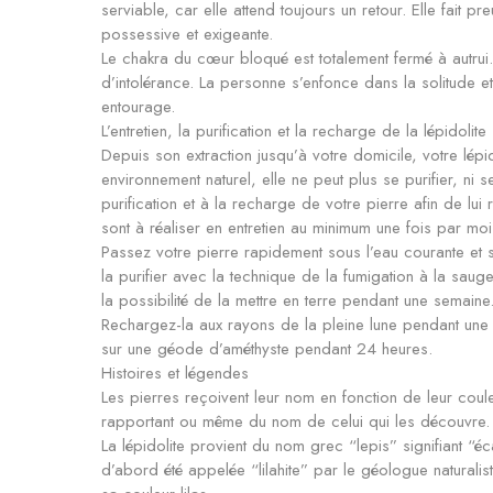
serviable, car elle attend toujours un retour. Elle fait 
possessive et exigeante.
Le chakra du cœur bloqué est totalement fermé à autrui. 
d’intolérance. La personne s’enfonce dans la solitude 
entourage.
L’entretien, la purification et la recharge de la lépidolite
Depuis son extraction jusqu’à votre domicile, votre lé
environnement naturel, elle ne peut plus se purifier, ni
purification et à la recharge de votre pierre afin de lui
sont à réaliser en entretien au minimum une fois par moi
Passez votre pierre rapidement sous l’eau courante et 
la purifier avec la technique de la fumigation à la sauge
la possibilité de la mettre en terre pendant une semaine
Rechargez-la aux rayons de la pleine lune pendant une
sur une géode d’améthyste pendant 24 heures.
Histoires et légendes
Les pierres reçoivent leur nom en fonction de leur coule
rapportant ou même du nom de celui qui les découvre.
La lépidolite provient du nom grec “lepis” signifiant “éca
d’abord été appelée “lilahite” par le géologue natural