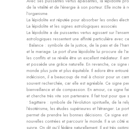
Avec ses puissantes vertus apaisantes, la lépidolite pro
de la vitalité et de l’énergie à son porteur. Elle incite 
l’organisme.
La lépidolite est réputée pour absorber les ondes élec
La lépidolite et les signes astrologiques associés
La lépidolite a de puissantes vertus agissant sur l’ense
astrologiques ressentent une affinité particulière avec c
• Balance : symbole de la justice, de la paix et de l’ha
et le mariage. Le port d’une lépidolite lui procure de l
les conflits et se révèle être un excellent médiateur. Il
et possède une grâce naturelle. En revanche, ce signe ne
monde plus juste et plus équitable. Il adore être entouré
indécision, il a beaucoup de mal à choisir pour un cam
souvent recherchée, car elle est agréable. Ce signe pe
bienveillance et de compassion. En amour, ce signe fai
et cherche très vite son partenaire. Il fait tout pour que
• Sagittaire : symbole de l’évolution spirituelle, de la r
l’ésotérisme, les études supérieures et l’étranger. Le por
permet de prendre les bonnes décisions. Ce signe est 
nouvelles contrées et parcourir le monde. Il a un côté 
suivre. On dit qu’il fédère naturellement. Il est très optim