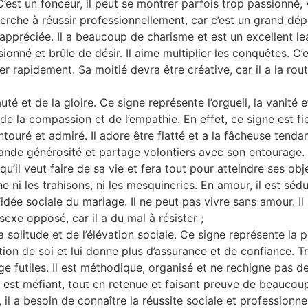
’est un fonceur, il peut se montrer parfois trop passionné, v
herche à réussir professionnellement, car c’est un grand dép
préciée. Il a beaucoup de charisme et est un excellent lead
ionné et brûle de désir. Il aime multiplier les conquêtes. C’
 rapidement. Sa moitié devra être créative, car il a la routin
té et de la gloire. Ce signe représente l’orgueil, la vanité e
e la compassion et de l’empathie. En effet, ce signe est fier
ntouré et admiré. Il adore être flatté et a la fâcheuse tend
rande générosité et partage volontiers avec son entourage. 
e qu’il veut faire de sa vie et fera tout pour atteindre ses ob
nne ni les trahisons, ni les mesquineries. En amour, il est séd
l’idée sociale du mariage. Il ne peut pas vivre sans amour. I
sexe opposé, car il a du mal à résister ;
 solitude et de l’élévation sociale. Ce signe représente la p
tion de soi et lui donne plus d’assurance et de confiance. Tr
juge futiles. Il est méthodique, organisé et ne rechigne pas de
 est méfiant, tout en retenue et faisant preuve de beaucoup
 il a besoin de connaître la réussite sociale et professionne