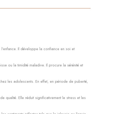
l’enfance. Il développe la confiance en soi et
sse ou la timidité maladive. Il procure la sérénité et
 chez les adolescents. En effet, en période de puberté,
ualité. Elle réduit significativement le stress et les
es sentiments néfastes tels que la jalousie ou l’envie.