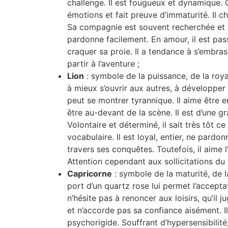
challenge. Il est fougueux et dynamique. C
émotions et fait preuve d’immaturité. Il c
Sa compagnie est souvent recherchée et ap
pardonne facilement. En amour, il est pass
craquer sa proie. Il a tendance à s’embraser
partir à l’aventure ;
Lion
: symbole de la puissance, de la royau
à mieux s’ouvrir aux autres, à développer d
peut se montrer tyrannique. Il aime être e
être au-devant de la scène. Il est d’une g
Volontaire et déterminé, il sait très tôt c
vocabulaire. Il est loyal, entier, ne pardo
travers ses conquêtes. Toutefois, il aime 
Attention cependant aux sollicitations du 
Capricorne
: symbole de la maturité, de la
port d’un quartz rose lui permet l’accepta
n’hésite pas à renoncer aux loisirs, qu’il 
et n’accorde pas sa confiance aisément. Il
psychorigide. Souffrant d’hypersensibilité,