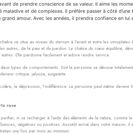
 avant de prendre conscience de sa valeur. Il aime les moment
té maladive et de complexes. Il préfère passer à côté d’une b
du grand amour. Avec les années, il prendra confiance en lui e
chakra se situe au niveau du sternum à l’avant et entre les omoplates
i, des autres, de la paix et du pardon. Le chakra du cœur équilibré, dé
es autres. Elle pardonne facilement et adore rendre service.
 deux types de comportements. Soit la personne se dévoue totalement 
devenir critique, jalouse, exigeante.
lère, la dépression, l’indifférence. La personne peut même devenir hai
rtz rose
 purifier, ni se recharger à l’aide des éléments de la nature, comme le 
nfluences, négatives ou positives. Aussitôt arrivé dans votre maison, il
ntretien une fois par mois au minimum.