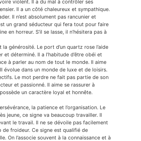
oire violent. Il a du mal à contrôler ses
ensier. Il a un côté chaleureux et sympathique.
er. Il n’est absolument pas rancunier et
est un grand séducteur qui fera tout pour faire
e en horreur. S’il se lasse, il n’hésitera pas à
t la générosité. Le port d’un quartz rose l’aide
 et déterminé. Il a l’habitude d’être obéi et
ance à parler au nom de tout le monde. Il aime
Il évolue dans un monde de luxe et de loisirs.
jectifs. Le mot perdre ne fait pas partie de son
ucteur et passionné. Il aime se rassurer à
l possède un caractère loyal et honnête.
ersévérance, la patience et l’organisation. Le
ès jeune, ce signe va beaucoup travailler. Il
vant le travail. Il ne se dévoile pas facilement
 de froideur. Ce signe est qualifié de
lle. On l’associe souvent à la connaissance et à