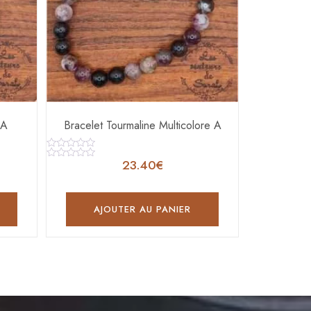
 A
Bracelet Tourmaline Multicolore A
Note
23.40
€
0
Note
sur
0
5
sur
5
AJOUTER AU PANIER