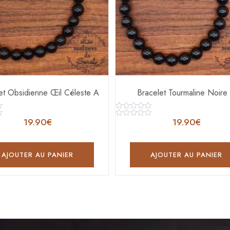
et Obsidienne Œil Céleste A
Bracelet Tourmaline Noire
Note
19.90
€
19.90
€
0
Note
sur
0
5
sur
5
AJOUTER AU PANIER
AJOUTER AU PANIER