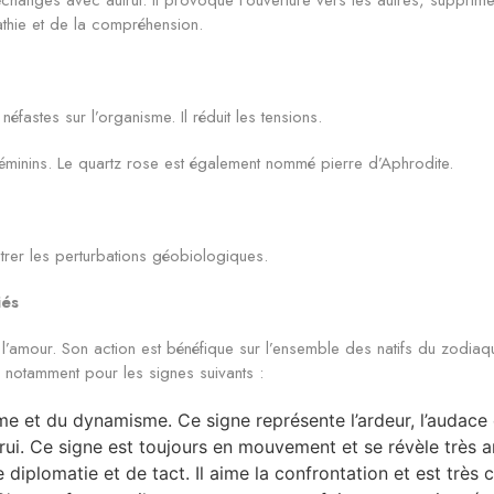
thie et de la compréhension.
fastes sur l’organisme. Il réduit les tensions.
 féminins. Le quartz rose est également nommé pierre d’Aphrodite.
ntrer les perturbations géobiologiques.
iés
nt l’amour. Son action est bénéfique sur l’ensemble des natifs du zodia
s notamment pour les signes suivants :
me et du dynamisme. Ce signe représente l’ardeur, l’audace e
rui. Ce signe est toujours en mouvement et se révèle très am
iplomatie et de tact. Il aime la confrontation et est très co