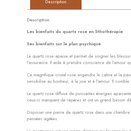
Description
Description
Les bienfaits du quartz rose en lithothérapie
Ses bienfaits sur le plan psychique
Le quartz rose apaise et permet de soigner les blessure
l’assurance. Il aide à prendre conscience de l’amour que
Ce magnifique cristal rose engendre le calme et la paix in
sensibilise au bonheur, à la joie et à l’amour. Il comble
Le quartz rose diffuse de puissantes énergies apaisantes
ceux-ci manquent de repères et ont un grand besoin d’ê
Disposer une pierre de quartz rose dans une chambre perm
pensées agitées.
Le quartz rose est une pierre d’amour qui favorise les é