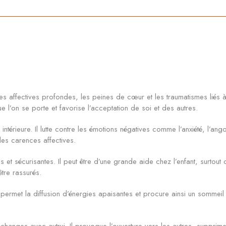
s affectives profondes, les peines de cœur et les traumatismes liés à 
 l’on se porte et favorise l’acceptation de soi et des autres.
térieure. Il lutte contre les émotions négatives comme l’anxiété, l’angoi
 les carences affectives.
 et sécurisantes. Il peut être d’une grande aide chez l’enfant, surtout
tre rassurés.
et la diffusion d’énergies apaisantes et procure ainsi un sommeil de q
changes avec autrui. Il provoque l’ouverture vers les autres, supprime l