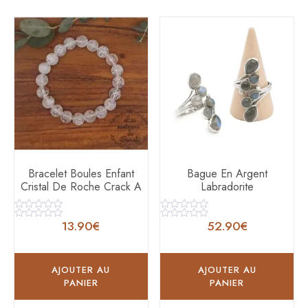
Bracelet Boules Enfant
Bague En Argent
Cristal De Roche Crack A
Labradorite
Note
Note
13.90
€
52.90
€
0
0
Note
Note
sur
sur
0
0
5
5
sur
sur
5
5
AJOUTER AU
AJOUTER AU
PANIER
PANIER