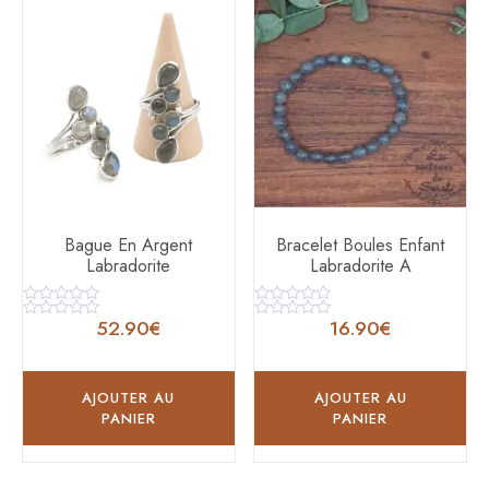
Bague En Argent
Bracelet Boules Enfant
Labradorite
Labradorite A
Note
Note
52.90
€
16.90
€
0
0
Note
Note
sur
sur
0
0
5
5
sur
sur
5
5
AJOUTER AU
AJOUTER AU
PANIER
PANIER