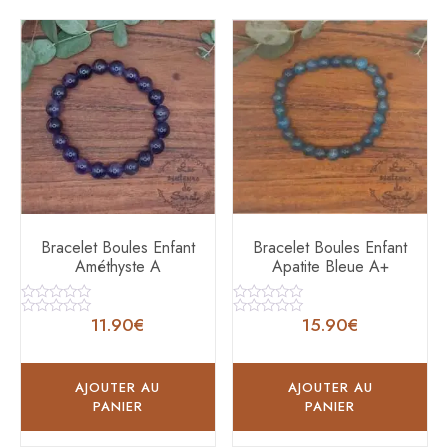
Bracelet Boules Enfant
Bracelet Boules Enfant
Améthyste A
Apatite Bleue A+
Note
Note
11.90
€
15.90
€
0
0
Note
Note
sur
sur
0
0
5
5
sur
sur
5
5
AJOUTER AU
AJOUTER AU
PANIER
PANIER