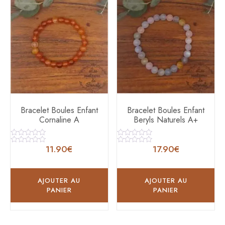
Bracelet Boules Enfant
Bracelet Boules Enfant
Cornaline A
Beryls Naturels A+
Note
Note
11.90
€
17.90
€
0
0
Note
Note
sur
sur
0
0
5
5
sur
sur
5
5
AJOUTER AU
AJOUTER AU
PANIER
PANIER