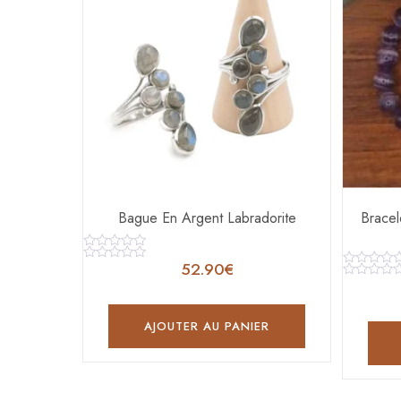
Bague En Argent Labradorite
Bracel
Note
52.90
€
0
Note
Note
sur
0
0
Note
5
sur
sur
0
5
5
sur
5
AJOUTER AU PANIER