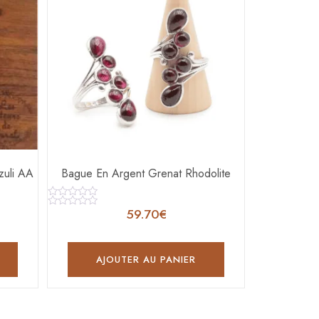
zuli AA
Bague En Argent Grenat Rhodolite
Note
59.70
€
0
Note
sur
0
5
sur
5
AJOUTER AU PANIER