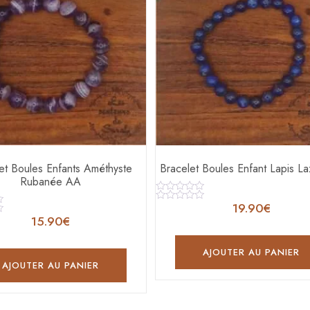
et Boules Enfants Améthyste
Bracelet Boules Enfant Lapis La
Rubanée AA
Note
19.90
€
0
Note
sur
0
15.90
€
5
sur
5
AJOUTER AU PANIER
AJOUTER AU PANIER