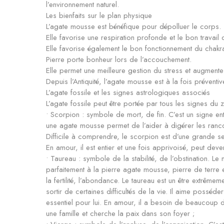
l’environnement naturel.
Les bienfaits sur le plan physique
L’agate mousse est bénéfique pour dépolluer le corps.
Elle favorise une respiration profonde et le bon travail
Elle favorise également le bon fonctionnement du chakr
Pierre porte bonheur lors de l’accouchement.
Elle permet une meilleure gestion du stress et augment
Depuis l’Antiquité, l’agate mousse est à la fois préventiv
L’agate fossile et les signes astrologiques associés
L’agate fossile peut être portée par tous les signes du 
• Scorpion : symbole de mort, de fin. C’est un signe en
une agate mousse permet de l’aider à digérer les rancœ
Difficile à comprendre, le scorpion est d’une grande sens
En amour, il est entier et une fois apprivoisé, peut deven
• Taureau : symbole de la stabilité, de l’obstination. Le na
parfaitement à la pierre agate mousse, pierre de terre e
la fertilité, l’abondance. Le taureau est un être extrêmem
sortir de certaines difficultés de la vie. Il aime poss
essentiel pour lui. En amour, il a besoin de beaucoup d
une famille et cherche la paix dans son foyer ;