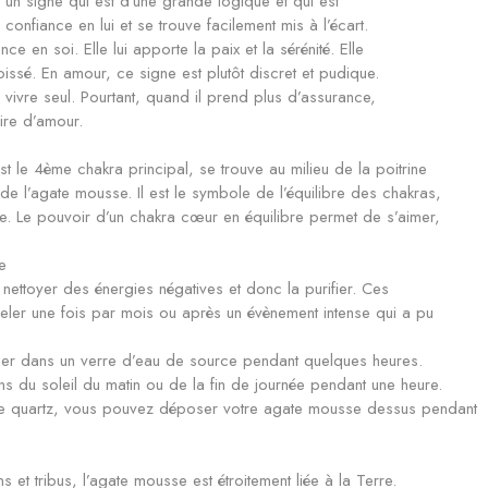
t un signe qui est d’une grande logique et qui est
 confiance en lui et se trouve facilement mis à l’écart.
e en soi. Elle lui apporte la paix et la sérénité. Elle
goissé. En amour, ce signe est plutôt discret et pudique.
vivre seul. Pourtant, quand il prend plus d’assurance,
oire d’amour.
st le 4ème chakra principal, se trouve au milieu de la poitrine
 de l’agate mousse. Il est le symbole de l’équilibre des chakras,
re. Le pouvoir d’un chakra cœur en équilibre permet de s’aimer,
e
 nettoyer des énergies négatives et donc la purifier. Ces
veler une fois par mois ou après un évènement intense qui a pu
onger dans un verre d’eau de source pendant quelques heures.
s du soleil du matin ou de la fin de journée pendant une heure.
e quartz, vous pouvez déposer votre agate mousse dessus pendant
s et tribus, l’agate mousse est étroitement liée à la Terre.