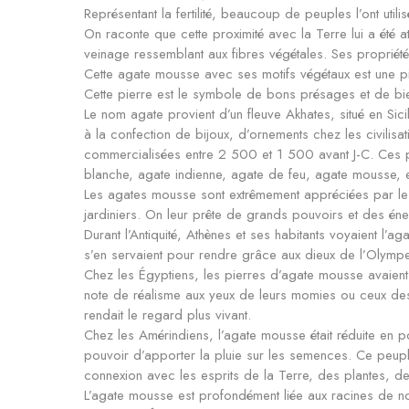
Représentant la fertilité, beaucoup de peuples l’ont utili
On raconte que cette proximité avec la Terre lui a été 
veinage ressemblant aux fibres végétales. Ses propriétés
Cette agate mousse avec ses motifs végétaux est une pi
Cette pierre est le symbole de bons présages et de bie
Le nom agate provient d’un fleuve Akhates, situé en Sic
à la confection de bijoux, d’ornements chez les civilisa
commercialisées entre 2 500 et 1 500 avant J-C. Ces p
blanche, agate indienne, agate de feu, agate mousse, e
Les agates mousse sont extrêmement appréciées par les t
jardiniers. On leur prête de grands pouvoirs et des éne
Durant l’Antiquité, Athènes et ses habitants voyaient l
s’en servaient pour rendre grâce aux dieux de l’Olympe
Chez les Égyptiens, les pierres d’agate mousse avaient 
note de réalisme aux yeux de leurs momies ou ceux des st
rendait le regard plus vivant.
Chez les Amérindiens, l’agate mousse était réduite en pou
pouvoir d’apporter la pluie sur les semences. Ce peupl
connexion avec les esprits de la Terre, des plantes, de
L’agate mousse est profondément liée aux racines de n