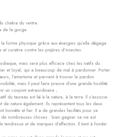
 du chakra du ventre.
a de la gorge.
e la forme physique grâce aux énergies qu’elle dégage.
e et curative contre les piqûres d’insectes.
zodiaque, mais sera plus efficace chez les natifs du :
tier et loyal, qui a beaucoup de mal à pardonner. Porter
urs, l’amertume et parvient à trouver le pardon.
ibilité, mais il peut faire preuve d’une grande hostilité.
ir un conjoint extraordinaire ;
tif du taureau est lié à la nature, à la terre. Il s’associe
t de nature également. Ils représentent tous les deux
ent honnête et fier. Il a de grandes facilités pour se
éder de nombreuses choses : bien gagner sa vie est
e tendresse et de marques d’affection. Il tient à fonder