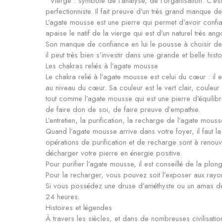
• Vierge : symbole de l’analyse, de l’organisation. C’es
perfectionniste. Il fait preuve d’un très grand manque de
L’agate mousse est une pierre qui permet d’avoir confianc
apaise le natif de la vierge qui est d’un naturel très an
Son manque de confiance en lui le pousse à choisir de 
il peut très bien s’investir dans une grande et belle hist
Les chakras reliés à l’agate mousse
Le chakra relié à l’agate mousse est celui du cœur : il e
au niveau du cœur. Sa couleur est le vert clair, couleur
tout comme l’agate mousse qui est une pierre d’équilib
de faire don de soi, de faire preuve d’empathie.
L’entretien, la purification, la recharge de l’agate mouss
Quand l’agate mousse arrive dans votre foyer, il faut la
opérations de purification et de recharge sont à renou
décharger votre pierre en énergie positive.
Pour purifier l’agate mousse, il est conseillé de la pl
Pour la recharger, vous pouvez soit l’exposer aux rayon
Si vous possédez une druse d’améthyste ou un amas d
24 heures.
Histoires et légendes
À travers les siècles, et dans de nombreuses civilisation