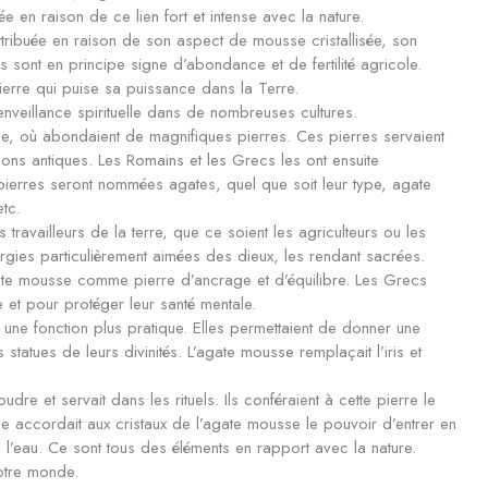
sée en raison de ce lien fort et intense avec la nature.
attribuée en raison de son aspect de mousse cristallisée, son
 sont en principe signe d’abondance et de fertilité agricole.
erre qui puise sa puissance dans la Terre.
nveillance spirituelle dans de nombreuses cultures.
ile, où abondaient de magnifiques pierres. Ces pierres servaient
tions antiques. Les Romains et les Grecs les ont ensuite
ierres seront nommées agates, quel que soit leur type, agate
tc.
ravailleurs de la terre, que ce soient les agriculteurs ou les
rgies particulièrement aimées des dieux, les rendant sacrées.
’agate mousse comme pierre d’ancrage et d’équilibre. Les Grecs
 et pour protéger leur santé mentale.
une fonction plus pratique. Elles permettaient de donner une
atues de leurs divinités. L’agate mousse remplaçait l’iris et
dre et servait dans les rituels. Ils conféraient à cette pierre le
e accordait aux cristaux de l’agate mousse le pouvoir d’entrer en
 l’eau. Ce sont tous des éléments en rapport avec la nature.
otre monde.