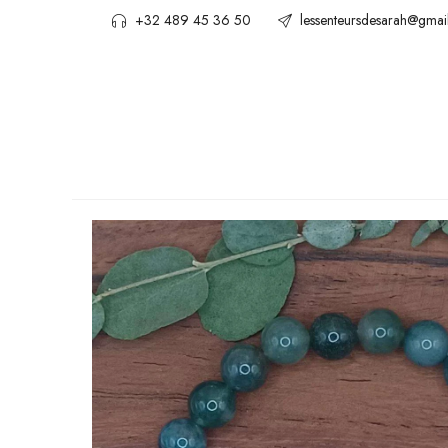
+32 489 45 36 50
lessenteursdesarah@gmai