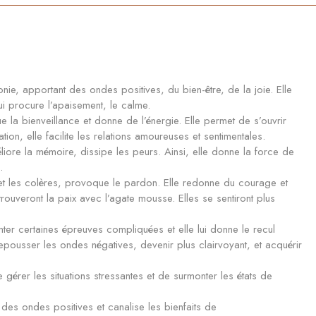
nie, apportant des ondes positives, du bien-être, de la joie. Elle
ui procure l’apaisement, le calme.
la bienveillance et donne de l’énergie. Elle permet de s’ouvrir
ion, elle facilite les relations amoureuses et sentimentales.
iore la mémoire, dissipe les peurs. Ainsi, elle donne la force de
.
et les colères, provoque le pardon. Elle redonne du courage et
ouveront la paix avec l’agate mousse. Elles se sentiront plus
onter certaines épreuves compliquées et elle lui donne le recul
epousser les ondes négatives, devenir plus clairvoyant, et acquérir
 gérer les situations stressantes et de surmonter les états de
 des ondes positives et canalise les bienfaits de