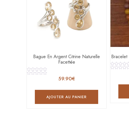
Bague En Argent Citrine Naturelle
Bracelet
Facettée
Note
0
Note
Note
sur
0
59.90
€
0
Note
5
sur
sur
0
5
5
sur
5
AJOUTER AU PANIER