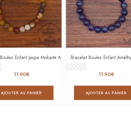
 Boules Enfant Jaspe Mokaïte A
Bracelet Boules Enfant Améth
Note
11.90
€
11.90
€
0
Note
sur
0
5
sur
5
AJOUTER AU PANIER
AJOUTER AU PANIER