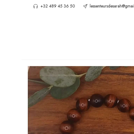
+32 489 45 36 50
lessenteursdesarah@gmai