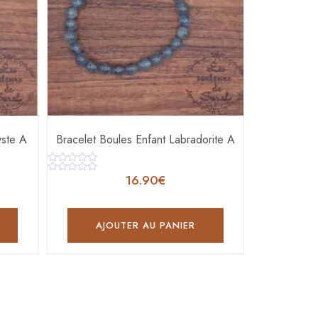
yste A
Bracelet Boules Enfant Labradorite A
Note
16.90
€
0
Note
sur
0
5
sur
5
AJOUTER AU PANIER