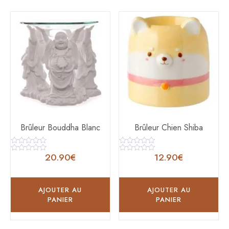
Brûleur Bouddha Blanc
Brûleur Chien Shiba
Note
Note
20.90
€
12.90
€
0
0
Note
Note
sur
sur
0
0
5
5
sur
sur
5
5
AJOUTER AU
AJOUTER AU
PANIER
PANIER