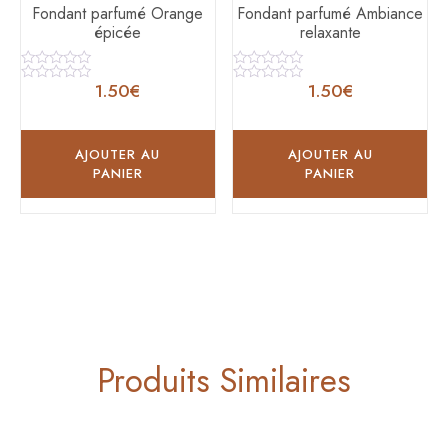
Fondant parfumé Orange
Fondant parfumé Ambiance
épicée
relaxante
Note
Note
1.50
€
1.50
€
0
0
Note
Note
sur
sur
0
0
5
5
sur
sur
5
5
AJOUTER AU
AJOUTER AU
PANIER
PANIER
Produits Similaires