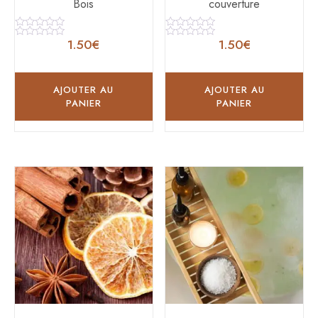
Bois
couverture
Note
Note
1.50
€
1.50
€
0
0
Note
Note
sur
sur
0
0
5
5
sur
sur
5
5
AJOUTER AU
AJOUTER AU
PANIER
PANIER