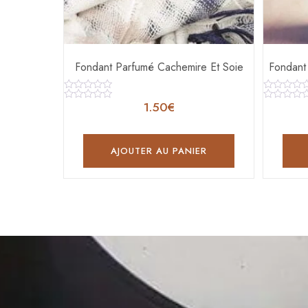
Fondant Parfumé Cachemire Et Soie
Fondant
Note
Note
1.50
€
0
0
Note
Note
sur
sur
0
0
5
5
sur
sur
5
5
AJOUTER AU PANIER