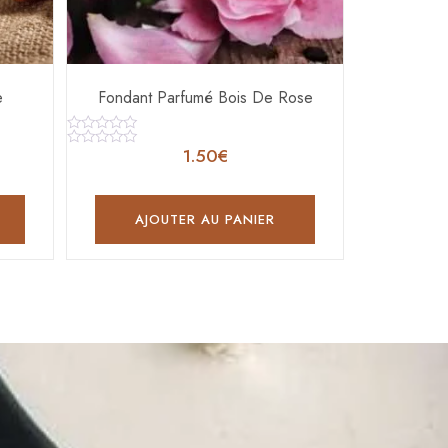
e
Fondant Parfumé Bois De Rose
Note
1.50
€
0
Note
sur
0
5
sur
5
AJOUTER AU PANIER