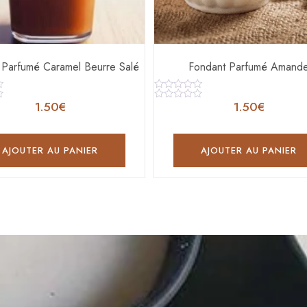
 Parfumé Caramel Beurre Salé
Fondant Parfumé Amand
Note
1.50
€
1.50
€
0
Note
sur
0
5
sur
5
AJOUTER AU PANIER
AJOUTER AU PANIER