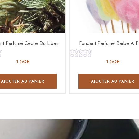
nt Parfumé Cèdre Du Liban
Fondant Parfumé Barbe A 
Note
1.50
€
1.50
€
0
Note
sur
0
5
sur
5
AJOUTER AU PANIER
AJOUTER AU PANIER