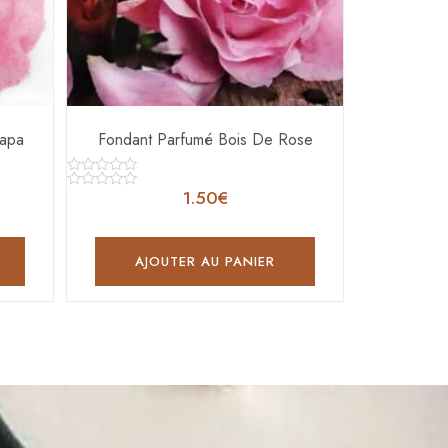
Papa
Fondant Parfumé Bois De Rose
Note
1.50
€
0
Note
sur
0
5
sur
5
AJOUTER AU PANIER