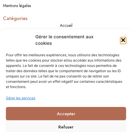
Mentions légales
Catégories
Accueil
A propos
Gérer le consentement aux
Boutique
cookies
Cadeaux
Pour offrir les meilleures expériences, nous utilisons des technologies
Contact
telles que les cookies pour stocker et/ou accéder aux informations des
appareils. Le fait de consentir à ces technologies nous permettra de
traiter des données telles que le comportement de navigation ou les ID
Contact
uniques sur ce site. Le fait de ne pas consentir ou de retirer son
+32 489 45 36 50
consentement peut avoir un effet négatif sur certaines caractéristiques
info@lessenteursdesarah.com
et fonctions.
Rue du Petit Dieu 1C, Oeudeghien, Belgium
Gérer les services
Accepter
Refuser