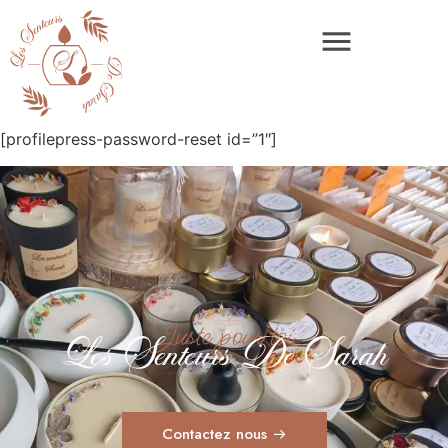
[profilepress-password-reset id=”1″]
Juste pour toi
Les Senteurs De Sarah
Contactez nous