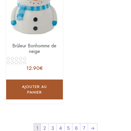
Brûleur Bonhomme de
neige
Note
12.90
€
0
Note
sur
0
5
sur
5
AJOUTER AU
PANIER
1
2
3
4
5
6
7
→