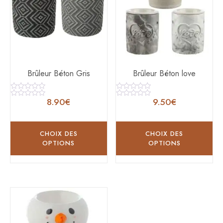
Brûleur Béton Gris
Brûleur Béton love
Note
Note
8.90
€
9.50
€
0
0
Note
Note
sur
sur
0
0
5
5
sur
sur
5
5
CHOIX DES
CHOIX DES
OPTIONS
OPTIONS