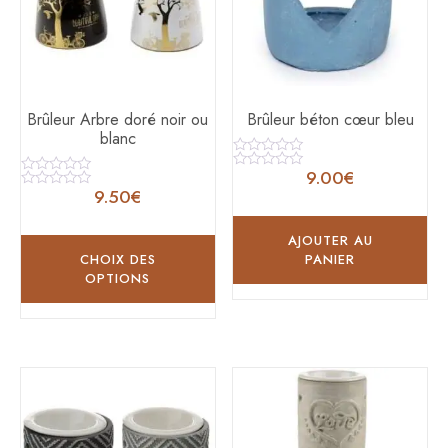
Brûleur Arbre doré noir ou
Brûleur béton cœur bleu
blanc
Note
9.00
€
0
Note
Note
sur
0
9.50
€
0
Note
5
sur
sur
0
5
5
sur
5
AJOUTER AU
CHOIX DES
PANIER
OPTIONS