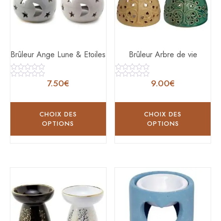
Brûleur Ange Lune & Etoiles
Brûleur Arbre de vie
Note
Note
7.50
€
9.00
€
0
0
Note
Note
sur
sur
0
0
5
5
sur
sur
5
5
CHOIX DES
CHOIX DES
OPTIONS
OPTIONS