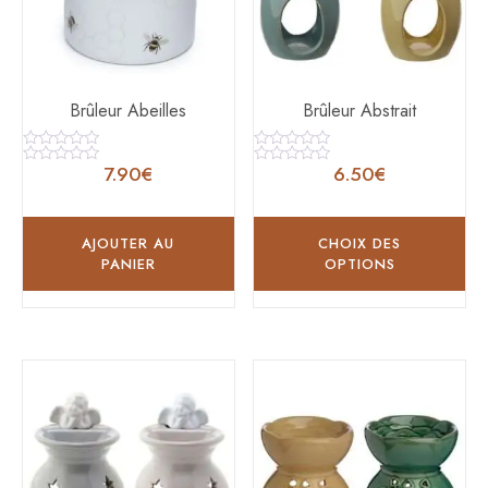
Brûleur Abeilles
Brûleur Abstrait
Note
Note
7.90
€
6.50
€
0
0
Note
Note
sur
sur
0
0
5
5
sur
sur
5
5
AJOUTER AU
CHOIX DES
PANIER
OPTIONS