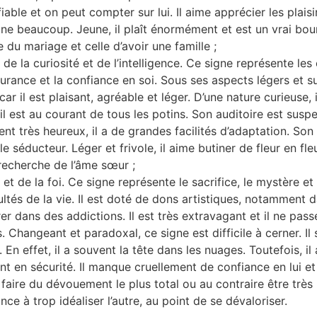
able et on peut compter sur lui. Il aime apprécier les plaisir
line beaucoup. Jeune, il plaît énormément et est un vrai bou
e du mariage et celle d’avoir une famille ;
la curiosité et de l’intelligence. Ce signe représente les é
surance et la confiance en soi. Sous ses aspects légers et s
r il est plaisant, agréable et léger. D’une nature curieuse, i
est au courant de tous les potins. Son auditoire est suspend
t très heureux, il a de grandes facilités d’adaptation. Son o
e séducteur. Léger et frivole, il aime butiner de fleur en fleu
 recherche de l’âme sœur ;
n et de la foi. Ce signe représente le sacrifice, le mystère e
ultés de la vie. Il est doté de dons artistiques, notamment da
r dans des addictions. Il est très extravagant et il ne passe
s. Changeant et paradoxal, ce signe est difficile à cerner. I
 effet, il a souvent la tête dans les nuages. Toutefois, il a
nt en sécurité. Il manque cruellement de confiance en lui et 
 faire du dévouement le plus total ou au contraire être très 
ce à trop idéaliser l’autre, au point de se dévaloriser.