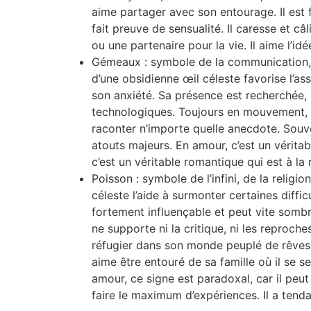
aime partager avec son entourage. Il est fi
fait preuve de sensualité. Il caresse et câ
ou une partenaire pour la vie. Il aime l’idé
Gémeaux : symbole de la communication, de 
d’une obsidienne œil céleste favorise l’as
son anxiété. Sa présence est recherchée, ca
technologiques. Toujours en mouvement, il 
raconter n’importe quelle anecdote. Souven
atouts majeurs. En amour, c’est un véritabl
c’est un véritable romantique qui est à la
Poisson : symbole de l’infini, de la religio
céleste l’aide à surmonter certaines diffic
fortement influençable et peut vite sombre
ne supporte ni la critique, ni les reproche
réfugier dans son monde peuplé de rêves. En
aime être entouré de sa famille où il se se
amour, ce signe est paradoxal, car il peut
faire le maximum d’expériences. Il a tendan