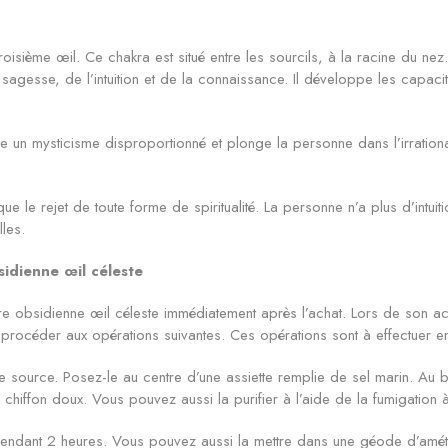
roisième œil. Ce chakra est situé entre les sourcils, à la racine du nez
 sagesse, de l’intuition et de la connaissance. Il développe les capaci
e un mysticisme disproportionné et plonge la personne dans l’irrationalit
 le rejet de toute forme de spiritualité. La personne n’a plus d’intuiti
les.
bsidienne œil céleste
votre obsidienne œil céleste immédiatement après l’achat. Lors de son 
ut procéder aux opérations suivantes. Ces opérations sont à effectuer e
source. Posez-le au centre d’une assiette remplie de sel marin. Au bou
 chiffon doux. Vous pouvez aussi la purifier à l’aide de la fumigation 
 pendant 2 heures. Vous pouvez aussi la mettre dans une géode d’amé