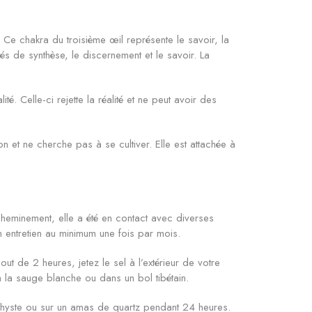
. Ce chakra du troisième œil représente le savoir, la
tés de synthèse, le discernement et le savoir. La
é. Celle-ci rejette la réalité et ne peut avoir des
on et ne cherche pas à se cultiver. Elle est attachée à
acheminement, elle a été en contact avec diverses
n entretien au minimum une fois par mois.
t de 2 heures, jetez le sel à l’extérieur de votre
à la sauge blanche ou dans un bol tibétain.
thyste ou sur un amas de quartz pendant 24 heures.