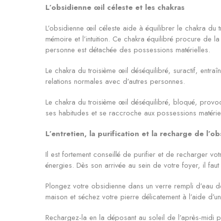
L’obsidienne œil céleste et les chakras
L’obsidienne œil céleste aide à équilibrer le chakra du t
mémoire et l’intuition. Ce chakra équilibré procure de la
personne est détachée des possessions matérielles.
Le chakra du troisième œil déséquilibré, suractif, entraîn
relations normales avec d’autres personnes.
Le chakra du troisième œil déséquilibré, bloqué, provoque
ses habitudes et se raccroche aux possessions matériel
L’entretien, la purification et la recharge de l’o
Il est fortement conseillé de purifier et de recharger 
énergies. Dès son arrivée au sein de votre foyer, il fa
Plongez votre obsidienne dans un verre rempli d’eau de 
maison et séchez votre pierre délicatement à l’aide d’un
Rechargez-la en la déposant au soleil de l’après-midi