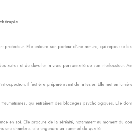
othérapie
 protecteur. Elle entoure son porteur d’une armure, qui repousse les én
 autres et de dévoiler la vraie personnalité de son interlocuteur. Ain
d’introspection. Il faut être préparé avant de la tester. Elle met en lu
s traumatismes, qui entraînent des blocages psychologiques. Elle donn
fiance en soi. Elle procure de la sérénité, notamment au moment du cou
ans une chambre, elle engendre un sommeil de qualité.