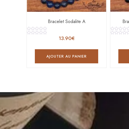
Bracelet Sodalite A
Bra
Note
Note
13.90
€
0
0
Note
Note
sur
sur
0
0
5
5
sur
sur
5
5
AJOUTER AU PANIER