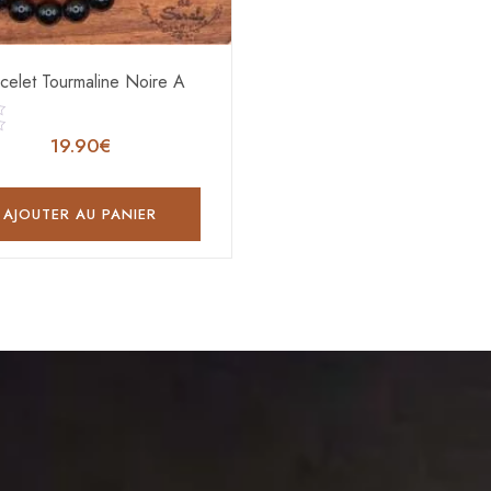
celet Tourmaline Noire A
19.90
€
AJOUTER AU PANIER