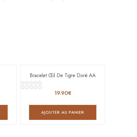
Bracelet Œil De Tigre Doré AA
Note
19.90
€
0
Note
sur
0
5
sur
5
AJOUTER AU PANIER