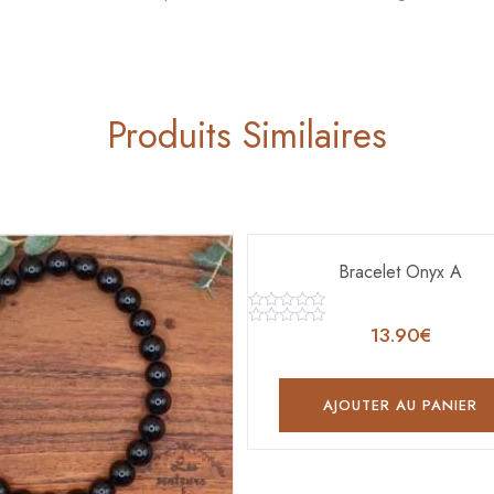
Produits Similaires
Bracelet Onyx A
Note
13.90
€
0
Note
sur
0
5
sur
5
AJOUTER AU PANIER