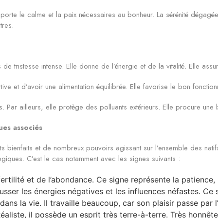
e apporte le calme et la paix nécessaires au bonheur. La sérénité dégagée
tres.
 de tristesse intense. Elle donne de l’énergie et de la vitalité. Elle ass
tive et d’avoir une alimentation équilibrée. Elle favorise le bon foncti
. Par ailleurs, elle protège des polluants extérieurs. Elle procure une 
ues associés
s bienfaits et de nombreux pouvoirs agissant sur l’ensemble des natifs
ologiques. C’est le cas notamment avec les signes suivants :
rtilité et de l’abondance. Ce signe représente la patience, l
sser les énergies négatives et les influences néfastes. Ce si
dans la vie. Il travaille beaucoup, car son plaisir passe par 
aliste, il possède un esprit très terre-à-terre. Très honnête