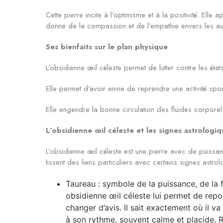
Cette pierre incite à l’optimisme et à la positivité. Ell
donne de la compassion et de l’empathie envers les au
Ses bienfaits sur le plan physique
L’obsidienne œil céleste permet de lutter contre les états
Elle permet d’avoir envie de reprendre une activité spor
Elle engendre la bonne circulation des fluides corporels
L’obsidienne œil céleste et les signes astrologiq
L’obsidienne œil céleste est une pierre avec de puissant
tissent des liens particuliers avec certains signes astr
Taureau : symbole de la puissance, de la fe
obsidienne œil céleste lui permet de repou
changer d’avis. Il sait exactement où il va 
à son rythme, souvent calme et placide. Ré