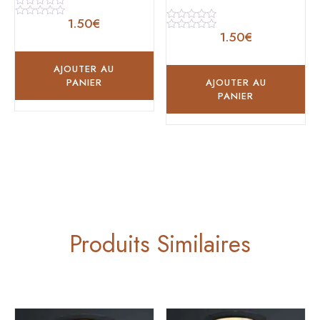
Note
1.50
€
0
Note
Note
sur
0
1.50
€
0
Note
5
sur
sur
0
5
5
sur
5
AJOUTER AU
PANIER
AJOUTER AU
PANIER
Produits Similaires