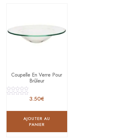
Coupelle En Verre Pour
Brûleur
Note
3.50
€
0
Note
sur
0
5
sur
5
AJOUTER AU
PANIER