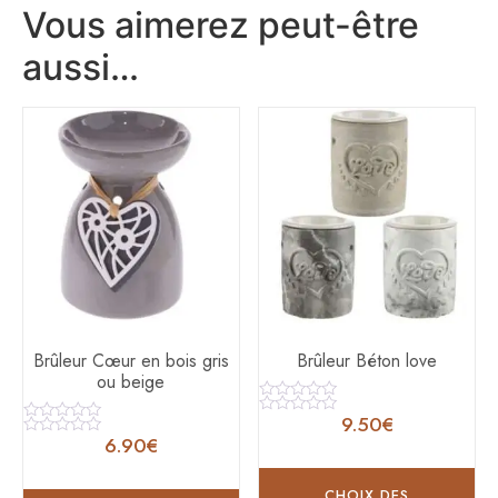
Vous aimerez peut-être
aussi…
Brûleur Cœur en bois gris
Brûleur Béton love
ou beige
Note
9.50
€
0
Note
Note
sur
0
6.90
€
0
Note
5
sur
sur
0
5
5
sur
5
CHOIX DES