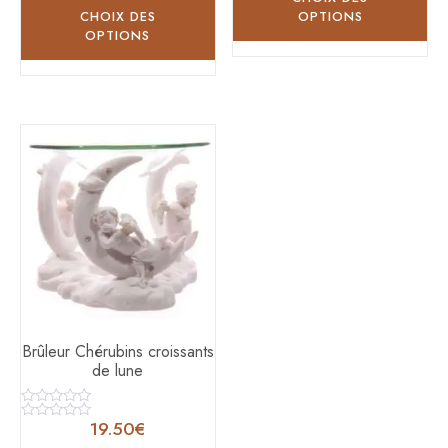
CHOIX DES
OPTIONS
OPTIONS
Brûleur Chérubins croissants
de lune
Note
19.50
€
0
Note
sur
0