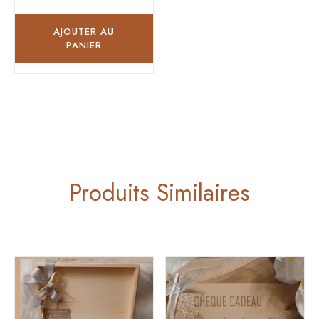
5
sur
5
AJOUTER AU
PANIER
Produits Similaires