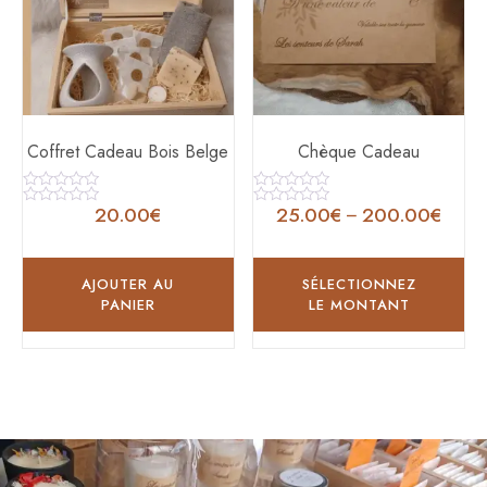
Coffret Cadeau Bois Belge
Chèque Cadeau
Note
Note
20.00
€
25.00
€
200.00
€
–
0
0
Note
Note
sur
sur
0
0
5
5
sur
sur
5
5
AJOUTER AU
SÉLECTIONNEZ
PANIER
LE MONTANT